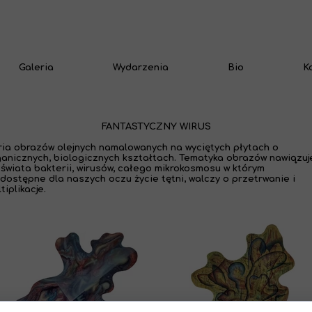
Galeria
Wydarzenia
Bio
K
FANTASTYCZNY WIRUS
ria obrazów olejnych namalowanych na wyciętych płytach o
ganicznych, biologicznych kształtach. Tematyka obrazów nawiązuj
 świata bakterii, wirusów, całego mikrokosmosu w którym
dostępne dla naszych oczu życie tętni, walczy o przetrwanie i
tiplikacje.