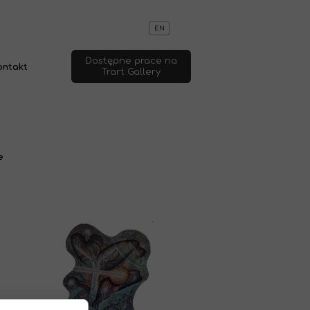
EN
Dostępne prace na
ontakt
Trart Gallery
e