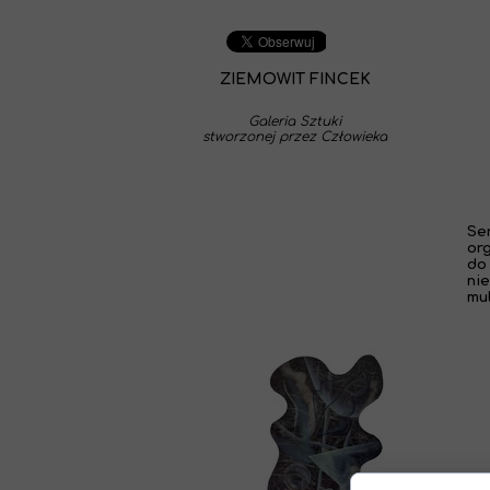
ZIEMOWIT FINCEK
Galeria Sztuki
stworzonej przez Człowieka
Se
or
do
nie
mul