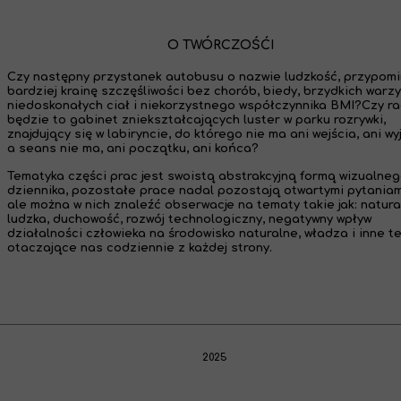
O TWÓRCZOŚĆI
Czy następny przystanek autobusu o nazwie ludzkość, przypom
bardziej krainę szczęśliwości bez chorób, biedy, brzydkich warzy
niedoskonałych ciał i niekorzystnego współczynnika BMI?Czy ra
będzie to gabinet zniekształcających luster w parku rozrywki,
znajdujący się w labiryncie, do którego nie ma ani wejścia, ani wy
a seans nie ma, ani początku, ani końca?
Tematyka części prac jest swoistą abstrakcyjną formą wizualne
dziennika, pozostałe prace nadal pozostają otwartymi pytaniam
ale można w nich znaleźć obserwacje na tematy takie jak: natura
ludzka, duchowość, rozwój technologiczny, negatywny wpływ
działalności człowieka na środowisko naturalne, władza i inne t
otaczające nas codziennie z każdej strony.
2025