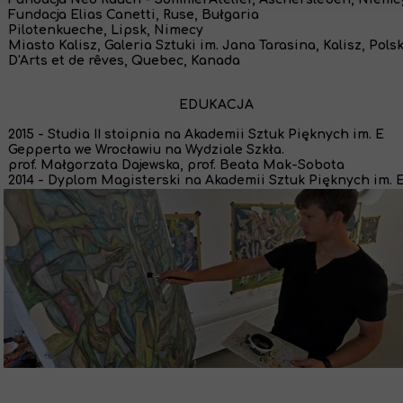
Fundacja Elias Canetti, Ruse, Bułgaria
Pilotenkueche, Lipsk, Nimecy
Miasto Kalisz, Galeria Sztuki im. Jana Tarasina, Kalisz, Pols
D'Arts et de rêves, Quebec, Kanada
EDUKACJA
2015 - Studia II stoipnia na Akademii Sztuk Pięknych im. E
Gepperta we Wrocławiu na Wydziale Szkła.
prof. Małgorzata Dajewska, prof. Beata Mak-Sobota
2014 - Dyplom Magisterski na Akademii Sztuk Pięknych im. E
Gepperta we Wrocławiu.
Wydział Malarstwa.
prof. Piotr Błażejewski, prof. Przemysław Pintal, assist.
prof. Anna Kołodziejczyk
2011-2012 - Stypendium w Accademia di Belle Arti di Venezia,
Włoszech, na Wydziale Malarstwa.
2009 - Liceum Plastyczne w Kaliszu ze specjalnością Renowa
Elementów Architektury