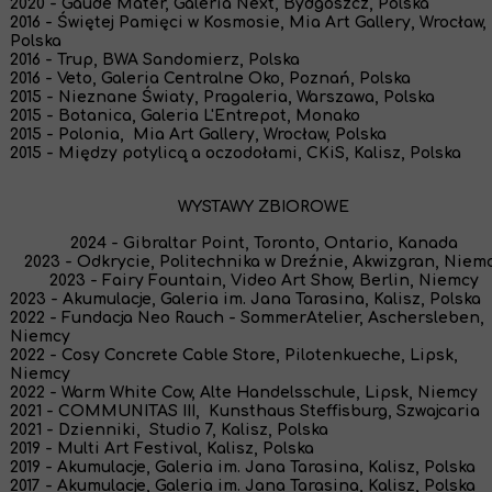
2020 - Gaude Mater, Galeria Next, Bydgoszcz, Polska
2016 - Świętej Pamięci w Kosmosie, Mia Art Gallery, Wrocław,
Polska
2016 - Trup, BWA Sandomierz, Polska
2016 - Veto, Galeria Centralne Oko, Poznań, Polska
2015 - Nieznane Światy, Pragaleria, Warszawa, Polska
2015 - Botanica, Galeria L'Entrepot, Monako
2015 - Polonia, Mia Art Gallery, Wrocław, Polska
2015 - Między potylicą a oczodołami, CKiS, Kalisz, Polska
WYSTAWY ZBIOROWE
2024 - Gibraltar Point, Toronto, Ontario, Kanada
2023 - Odkrycie, Politechnika w Dreźnie, Akwizgran, Niem
2023 - Fairy Fountain, Video Art Show, Berlin, Niemcy
2023 - Akumulacje, Galeria im. Jana Tarasina, Kalisz,
Polska
2022 - Fundacja Neo Rauch - SommerAtelier, Aschersleben,
Niemcy
2022 - Cosy Concrete Cable Store, Pilotenkueche, Lipsk,
Niemcy
2022 - Warm White Cow, Alte Handelsschule, Lipsk, Niemcy
2021 - COMMUNITAS III, Kunsthaus Steffisburg, Szwajcaria
2021 - Dzienniki, Studio 7, Kalisz, Polska
2019 - Multi Art Festival, Kalisz, Polska
2019 - Akumulacje, Galeria im. Jana Tarasina, Kalisz,
Polska
2017 - Akumulacje, Galeria im. Jana Tarasina, Kalisz,
Polska