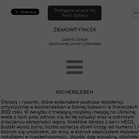
Dostępne prace na
EN
Trart Gallery
ZIEMOWIT FINCEK
Galeria Sztuki
stworzonej przez Człowieka
ASCHERSLEBEN
Obrazy i rysunki, które wykonałem podczas rezydencji
artystycznej w Aschersleben w Dolnej Saksonii w Niemczech
2022 roku. W związku z trwającą rosyjską inwazją na Ukrainę,
wiele z tych prac odnosi się do tej sytuacji oraz w szerszym
znaczeniu okropności wojna. Niektóre obrazy z serii HEOL
(ludzki wyraz życia, liczba oznacza dzień licząc od numeru 1, 
którym się urodziłem, do dnia, w którym skończyłem malować
notatkami w nieskończoności, dopóki żyję wizualną, abstrakc