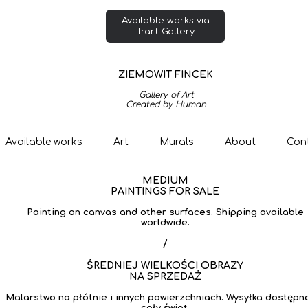
Available works via
Trart Gallery
ZIEMOWIT FINCEK
Gallery of Art
Created by Human
Available works
Art
Murals
About
Con
MEDIUM
PAINTINGS FOR SALE
Painting on canvas and other surfaces. Shipping available
worldwide.
/
ŚREDNIEJ WIELKOŚCI OBRAZY
NA SPRZEDAŻ
Malarstwo na płótnie i innych powierzchniach. Wysyłka dostępn